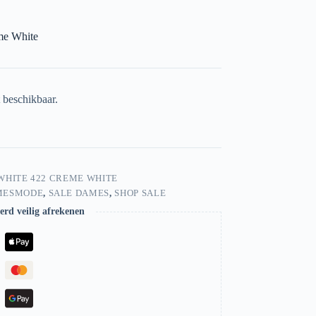
me White
t beschikbaar.
-WHITE 422 CREME WHITE
MESMODE
,
SALE DAMES
,
SHOP SALE
rd veilig afrekenen