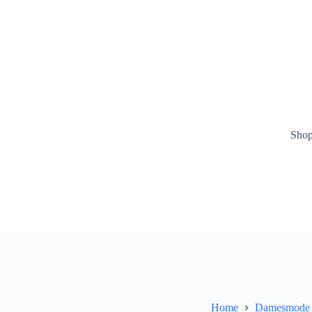
Ga
naar
de
inhoud
Sho
Home
Damesmode