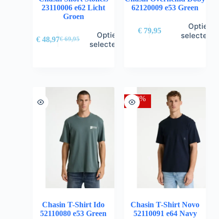
23110006 e62 Licht
62120009 e53 Green
Groen
Opties
€
79,95
Opties
selectere
€
48,97
€
69,95
selecteren
-30%
Chasin T-Shirt Ido
Chasin T-Shirt Novo
52110080 e53 Green
52110091 e64 Navy