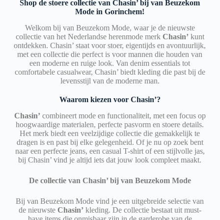
Shop de stoere collectie van Chasin’ bij van Beuzekom
Mode in Gorinchem!
Welkom bij van Beuzekom Mode, waar je de nieuwste
collectie van het Nederlandse herenmode merk
Chasin’
kunt
ontdekken. Chasin’ staat voor stoer, eigentijds en avontuurlijk,
met een collectie die perfect is voor mannen die houden van
een moderne en ruige look. Van denim essentials tot
comfortabele casualwear, Chasin’ biedt kleding die past bij de
levensstijl van de moderne man.
Waarom kiezen voor Chasin’?
Chasin’
combineert mode en functionaliteit, met een focus op
hoogwaardige materialen, perfecte pasvorm en stoere details.
Het merk biedt een veelzijdige collectie die gemakkelijk te
dragen is en past bij elke gelegenheid. Of je nu op zoek bent
naar een perfecte jeans, een casual T-shirt of een stijlvolle jas,
bij Chasin’ vind je altijd iets dat jouw look compleet maakt.
De collectie van Chasin’ bij van Beuzekom Mode
Bij van Beuzekom Mode vind je een uitgebreide selectie van
de nieuwste
Chasin’
kleding. De collectie bestaat uit must-
have items die onmisbaar zijn in de garderobe van de