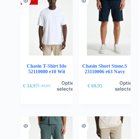
Chasin T-Shirt Ido
Chasin Short Stone.S
52110080 e10 Wit
23110006 e63 Navy
Opties
Opties
€
34,97
€
69,95
€
49,95
selecteren
selectere