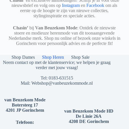
Chasin’
en exclusieve aanbiedingen? Schrijf je in voor onze
nieuwsbrief en volg ons op
Instagram
en
Facebook
om als
eerste op de hoogte te zijn van nieuwe collecties,
stylinginspiratie en speciale acties.
Chasin’
bij
Van Beuzekom Mode
: Ontdek de nieuwste
stoere en modieuze herenmode van dit toonaangevende
Nederlandse merk. Shop nu online of bezoek onze winkels in
Gorinchem voor persoonlijk advies en de perfecte fit!
Shop Dames
Shop Heren
Shop Sale
Neem contact op met de klantenservice; we helpen je graag
verder met jouw vraag!
Tel:
0183-631515
Mail:
Webshop@vanbeuzekommode.nl
van Beuzekom Mode
Botersteeg 17
4201 JP Gorinchem
van Beuzekom Mode HD
De Linie 26A
4208 DE Gorinchem
Telefoon: