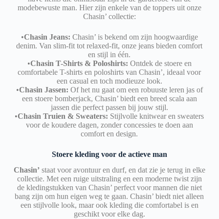
modebewuste man. Hier zijn enkele van de toppers uit onze
Chasin’ collectie:
•
Chasin Jeans:
Chasin’ is bekend om zijn hoogwaardige
denim. Van slim-fit tot relaxed-fit, onze jeans bieden comfort
en stijl in één.
•
Chasin
T-Shirts & Poloshirts:
Ontdek de stoere en
comfortabele T-shirts en poloshirts van Chasin’, ideaal voor
een casual en toch modieuze look.
•
Chasin
Jassen:
Of het nu gaat om een robuuste leren jas of
een stoere bomberjack, Chasin’ biedt een breed scala aan
jassen die perfect passen bij jouw stijl.
•
Chasin
Truien & Sweaters:
Stijlvolle knitwear en sweaters
voor de koudere dagen, zonder concessies te doen aan
comfort en design.
Stoere kleding voor de actieve man
Chasin’
staat voor avontuur en durf, en dat zie je terug in elke
collectie. Met een ruige uitstraling en een moderne twist zijn
de kledingstukken van Chasin’ perfect voor mannen die niet
bang zijn om hun eigen weg te gaan. Chasin’ biedt niet alleen
een stijlvolle look, maar ook kleding die comfortabel is en
geschikt voor elke dag.