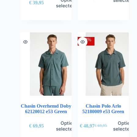
selectere
€
39,95
selecteren
-30%
Chasin Overhemd Doby
Chasin Polo Arlo
62120012 e53 Green
52180009 e53 Green
Opties
Opties
€
69,95
€
48,97
€
69,95
selecteren
selectere