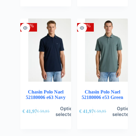
-30%
-30%
Chasin Polo Nael
Chasin Polo Nael
52180006 e63 Navy
52180006 e53 Green
Opties
Opties
€
41,97
€
41,97
€
59,95
€
59,95
selecteren
selectere