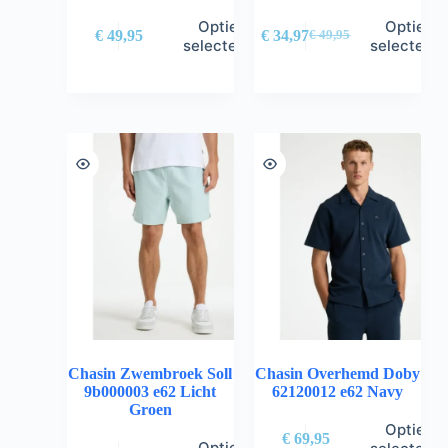
Opties
Opties
€
49,95
€
34,97
€
49,95
selecteren
selectere
Chasin Zwembroek Soll
Chasin Overhemd Doby
9b000003 e62 Licht
62120012 e62 Navy
Groen
Opties
€
69,95
Opties