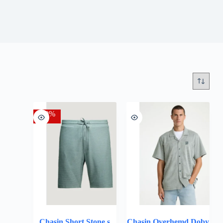
-30%
Chasin Short Stone.s
Chasin Overhemd Doby