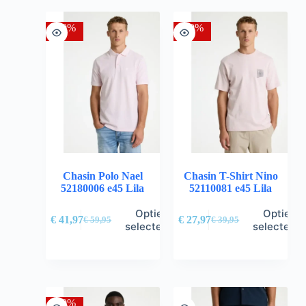
-30%
-30%
Chasin Polo Nael
Chasin T-Shirt Nino
52180006 e45 Lila
52110081 e45 Lila
Opties
Opties
€
41,97
€
27,97
€
59,95
€
39,95
selecteren
selectere
-30%