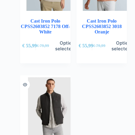
Cast Iron Polo
Cast Iron Polo
CPSS2603852 7178 Off-
CPSS2603852 3018
White
Oranje
Opties
Opties
€
55,99
€
55,99
€
79,99
€
79,99
selecteren
selectere