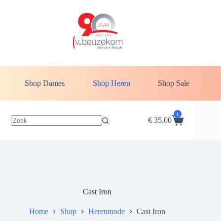
Shop Dames
Shop Heren
Shop Sale
1
€
35,00
Cast Iron
Home
Shop
Herenmode
Cast Iron