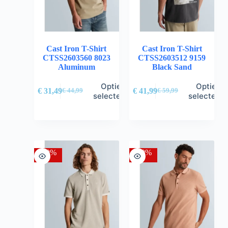
Cast Iron T-Shirt
Cast Iron T-Shirt
CTSS2603560 8023
CTSS2603512 9159
Aluminum
Black Sand
Opties
Opties
€
31,49
€
41,99
€
44,99
€
59,99
selecteren
selectere
-30%
-30%