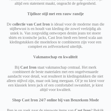
altijd een statement maakt, ongeacht de gelegenheid.
Tijdloze stijl met een rauw randje
De
collectie van Cast Iron
is ideaal voor de moderne man die
stijlbewust is en houdt van kleding die zowel veelzijdig als
uniek is. Van zorgvuldig ontworpen denim jeans tot stoere
shirts en iconische jacks, Cast Iron biedt een breed scala aan
kledingstukken die moeiteloos te combineren zijn voor een
compleet en zelfverzekerd uiterlijk.
Vakmanschap en kwaliteit
Bij
Cast Iron
staat vakmanschap centraal. Het merk
combineert de beste materialen met een ongeëvenaarde
aandacht voor detail, wat resulteert in kledingstukken die niet
alleen stijlvol zijn, maar ook lang meegaan. Of je nu kiest voor
een klassiek leren jack of een comfortabel sweatshirt, je kiest
altijd voor kwaliteit.
Shop Cast Iron 24/7 online bij van Beuzekom Mode
Ben je op zoek naar de nieuwste items van
Cast Iron
? Bekijk