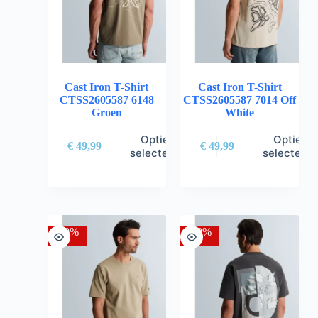
Cast Iron T-Shirt
Cast Iron T-Shirt
CTSS2605587 6148
CTSS2605587 7014 Off
Groen
White
Opties
Opties
€
49,99
€
49,99
selecteren
selectere
-30%
-30%