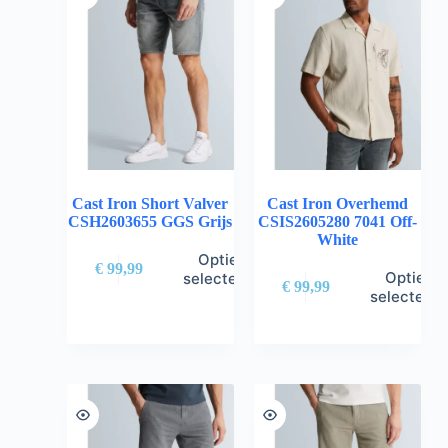
Cast Iron Short Valver
Cast Iron Overhemd
CSH2603655 GGS Grijs
CSIS2605280 7041 Off-
White
Opties
€
99,99
Opties
selecteren
€
99,99
selectere