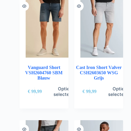
Vanguard Short
Cast Iron Short Valver
VSH2604760 SBM
CSH2603650 WSG
Blauw
Grijs
Opties
Opties
€
99,99
€
99,99
selecteren
selectere