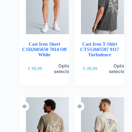
Cast Iron Short
Cast Iron T-Shirt
CSH2605650 7014 Off
CTSS2605587 9117
White
Turbulence
Opties
Opties
€
99,99
€
49,99
selecteren
selectere