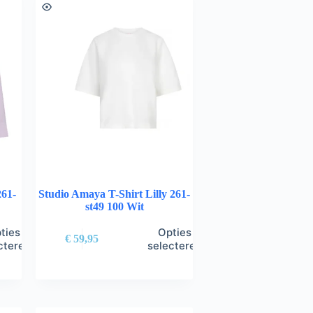
261-
Studio Amaya T-Shirt Lilly 261-
st49 100 Wit
ties
Opties
€
59,95
cteren
selecteren