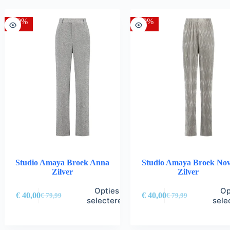
-50%
-50%
Studio Amaya Broek Anna
Studio Amaya Broek No
Zilver
Zilver
Opties
Op
n
€
40,00
€
40,00
€
79,99
€
79,99
selecteren
sele