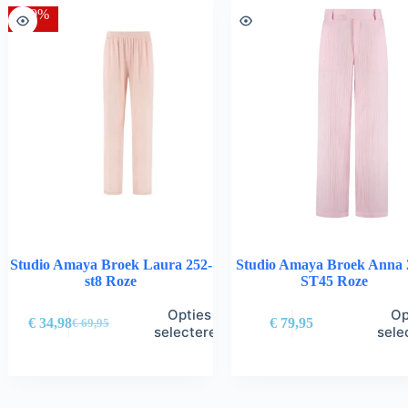
-50%
Studio Amaya Broek Laura 252-
Studio Amaya Broek Anna 
st8 Roze
ST45 Roze
Opties
Op
€
34,98
€
79,95
€
69,95
n
selecteren
sele