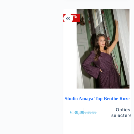
-50%
Studio Amaya Top Benthe Roze
Opties
€
30,00
€
59,99
selectere