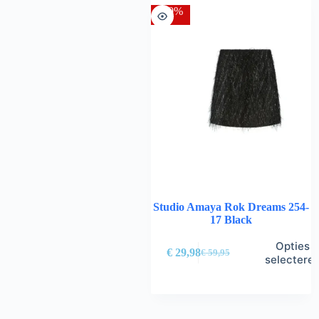
-50%
Studio Amaya Rok Dreams 254-
17 Black
Opties
€
29,98
€
59,95
selectere