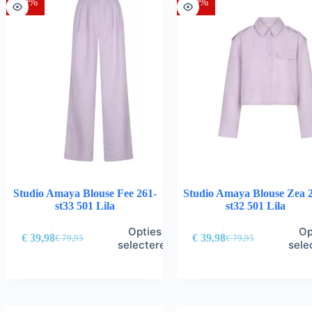
-50%
-50%
Studio Amaya Blouse Fee 261-
Studio Amaya Blouse Zea 
st33 501 Lila
st32 501 Lila
Opties
Op
€
39,98
€
39,98
€
79,95
€
79,95
n
selecteren
sele