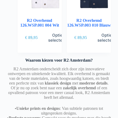
R2 Overhemd
R2 Overhemd
126.WSP.001 004 Wit
126.WSP.003 010 Blauw
Opties
Opties
€
89,95
€
89,95
selecteren
selectere
Waarom kiezen voor R2 Amsterdam?
R2 Amsterdam onderscheidt zich door zijn innovatieve
ontwerpen en uitstekende kwaliteit. Elk overhemd is gemaakt
van de beste materialen, zoals hoogwaardig katoen, en biedt
een perfecte mix van
klassiek design
met
moderne details
.
Of je nu op zoek bent naar een
zakelijk overhemd
of een
opvallend patroon voor een meer casual look, R2 Amsterdam
heeft het allemaal.
•
Unieke prints en designs
: Van subtiele patronen tot
uitgesproken designs.
•
Perfecte pasvorm
: Gemaakt voor de moderne man die houdt