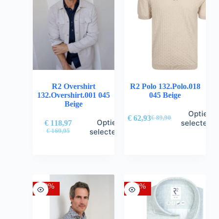
R2 Overshirt
R2 Polo 132.Polo.018
132.Overshirt.001 045
045 Beige
Beige
Opties
€
62,93
€
89,90
Opties
selectere
€
118,97
selecteren
€
169,95
-30%
-30%