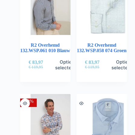
R2 Overhemd
R2 Overhemd
132.WSP.061 010 Blauw
132.WSP.058 074 Groen
Opties
Opties
€
83,97
€
83,97
selecteren
selectere
€
119,95
€
119,95
-30%