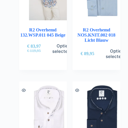
R2 Overhemd
R2 Overhemd
132.WSP.011 045 Beige
NOS.KNIT.002 018
Licht Blauw
Opties
€
83,97
Opties
selecteren
€
119,95
€
89,95
selectere