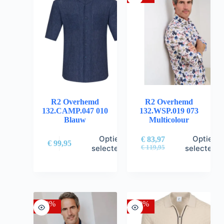
R2 Overhemd
R2 Overhemd
132.CAMP.047 010
132.WSP.019 073
Blauw
Multicolour
Opties
Opties
€
83,97
€
99,95
selecteren
selectere
€
119,95
-30%
-30%