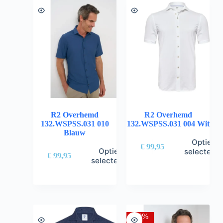
R2 Overhemd
R2 Overhemd
132.WSPSS.031 010
132.WSPSS.031 004 Wit
Blauw
Opties
€
99,95
Opties
selectere
€
99,95
selecteren
-30%