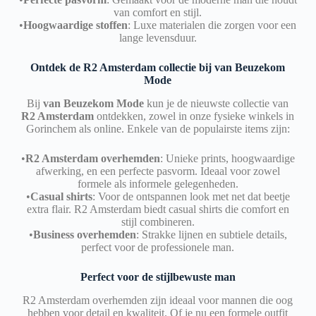
van comfort en stijl.
•
Hoogwaardige stoffen
: Luxe materialen die zorgen voor een
lange levensduur.
Ontdek de R2 Amsterdam collectie bij van Beuzekom
Mode
Bij
v
an Beuzekom Mode
kun je de nieuwste collectie van
R2 Amsterdam
ontdekken, zowel in onze fysieke winkels in
Gorinchem als online. Enkele van de populairste items zijn:
•
R2 Amsterdam overhemden
: Unieke prints, hoogwaardige
afwerking, en een perfecte pasvorm. Ideaal voor zowel
formele als informele gelegenheden.
•
Casual shirts
: Voor de ontspannen look met net dat beetje
extra flair. R2 Amsterdam biedt casual shirts die comfort en
stijl combineren.
•
Business overhemden
: Strakke lijnen en subtiele details,
perfect voor de professionele man.
Perfect voor de stijlbewuste man
R2 Amsterdam overhemden zijn ideaal voor mannen die oog
hebben voor detail en kwaliteit. Of je nu een formele outfit