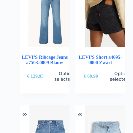
LEVI’S Ribcage Jeans
LEVI’S Short a4695-
a7503-0009 Blauw
0000 Zwart
Opties
Opties
€
129,95
€
69,99
selecteren
selectere