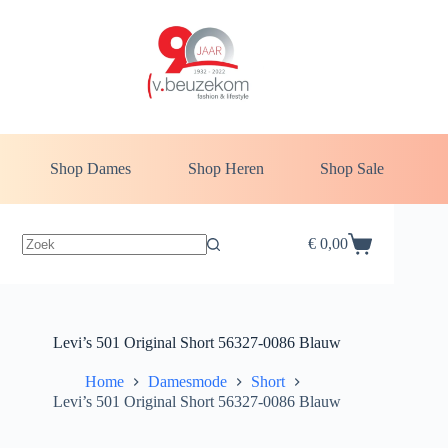
Ga
naar
de
inhoud
Shop Dames
Shop Heren
Shop Sale
€
0,00
Winkelwagen
Levi’s 501 Original Short 56327-0086 Blauw
Home
Damesmode
Short
Levi’s 501 Original Short 56327-0086 Blauw