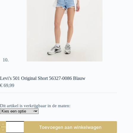
Levi’s 501 Original Short 56327-0086 Blauw
€
69,99
Dit artikel is verkrijgbaar in de maten:
Levi's
Toevoegen aan winkelwagen
501