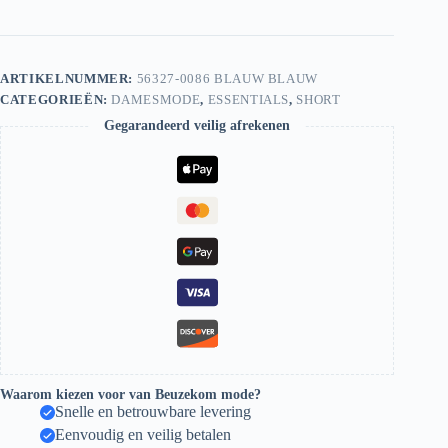
Original
Short
56327-
0086
Blauw
ARTIKELNUMMER:
56327-0086 BLAUW BLAUW
aantal
CATEGORIEËN:
DAMESMODE
,
ESSENTIALS
,
SHORT
Gegarandeerd veilig afrekenen
Waarom kiezen voor van Beuzekom mode?
Snelle en betrouwbare levering
Eenvoudig en veilig betalen