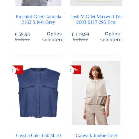
Freebird Gilet Gabriela
Josh V Gilet Maxwell JV-
2162 Silver Grey
2603-0117 295 Ecru
Dit
Dit
Opties
Opties
€
59,98
€
119,99
product
product
Oorspronkelijke
Huidige
Oorspronkelijke
Huidige
selecteren
selecteren
€
119,95
€
149,99
heeft
heeft
prijs
prijs
prijs
prijs
meerdere
meerdere
was:
is:
was:
is:
variaties.
variaties.
€ 119,95.
€ 59,98.
€ 149,99.
€ 119,99.
Deze
Deze
optie
optie
-50%
-30%
kan
kan
gekozen
gekozen
worden
worden
op
op
de
de
productpagina
productpagina
Geisha Gilet 65024-10
Catwalk Junkie Gilet