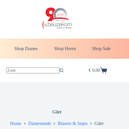
Ga
naar
de
inhoud
Shop Dames
Shop Heren
Shop Sale
€
0,00
Winkelwagen
Gilet
Home
Damesmode
Blazers & Jasjes
Gilet