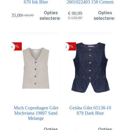
670 Ink Blue
2601022403 158 Cement
Dit
Dit
Opties
Opties
€
90,99
€
35,00
€
69,99
product
product
Oorspronkelijke
Huidige
Oorspronkelijke
Huidige
selecteren
selecteren
€
129,99
heeft
heeft
prijs
prijs
prijs
prijs
meerdere
meerdere
was:
is:
was:
is:
variaties.
variaties.
€ 69,99.
€ 35,00.
€ 129,99.
€ 90,99.
Deze
Deze
optie
optie
-50%
-50%
kan
kan
gekozen
gekozen
worden
worden
op
op
de
de
productpagina
productpagina
Msch Copenhagen Gilet
Geisha Gilet 65138-10
Mschviana 19897 Sand
879 Dark Blue
Melange
Dit
Dit
Opties
Opties