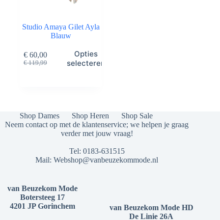
Studio Amaya Gilet Ayla
Blauw
Dit
Opties
€
60,00
product
Oorspronkelijke
Huidige
selecteren
€
119,99
heeft
prijs
prijs
meerdere
was:
is:
variaties.
€ 119,99.
€ 60,00.
Deze
optie
kan
Shop Dames
Shop Heren
Shop Sale
gekozen
Neem contact op met de klantenservice; we helpen je graag
worden
verder met jouw vraag!
op
de
Tel:
0183-631515
productpagina
Mail:
Webshop@vanbeuzekommode.nl
van Beuzekom Mode
Botersteeg 17
4201 JP Gorinchem
van Beuzekom Mode HD
De Linie 26A