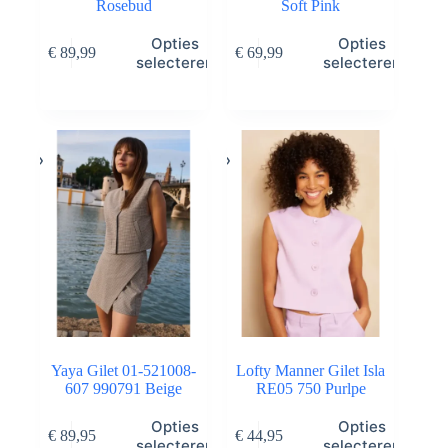
Rosebud
Soft Pink
Dit
Dit
Opties
Opties
€
89,99
€
69,99
product
product
selecteren
selecteren
heeft
heeft
meerdere
meerdere
variaties.
variaties.
Deze
Deze
optie
optie
kan
kan
gekozen
gekozen
worden
worden
op
op
de
de
productpagina
productpagina
Yaya Gilet 01-521008-
Lofty Manner Gilet Isla
607 990791 Beige
RE05 750 Purlpe
Dit
Dit
Opties
Opties
€
89,95
€
44,95
product
product
selecteren
selecteren