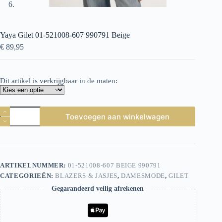
Yaya Gilet 01-521008-607 990791 Beige
€
89,95
Dit artikel is verkrijgbaar in de maten:
Yaya
Toevoegen aan winkelwagen
Gilet
01-
521008-
607
990791
Beige
ARTIKELNUMMER:
01-521008-607 BEIGE 990791
aantal
CATEGORIEËN:
BLAZERS & JASJES
,
DAMESMODE
,
GILET
Gegarandeerd veilig afrekenen