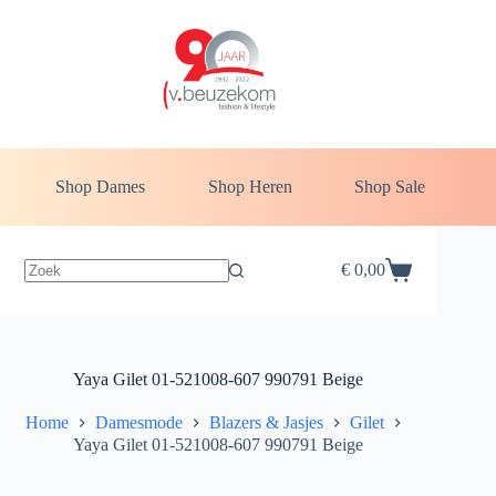
Ga
naar
de
inhoud
Shop Dames
Shop Heren
Shop Sale
€
0,00
Winkelwagen
Yaya Gilet 01-521008-607 990791 Beige
Home
Damesmode
Blazers & Jasjes
Gilet
Yaya Gilet 01-521008-607 990791 Beige