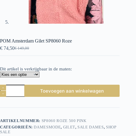
POM Amsterdam Gilet SP8060 Roze
€
74,50
€
149,00
Oorspronkelijke
Huidige
prijs
prijs
was:
is:
€ 149,00.
€ 74,50.
Dit artikel is verkrijgbaar in de maten:
POM
Toevoegen aan winkelwagen
Amsterdam
Gilet
SP8060
Roze
aantal
ARTIKELNUMMER:
SP8060 ROZE 500 PINK
CATEGORIEËN:
DAMESMODE
,
GILET
,
SALE DAMES
,
SHOP
SALE