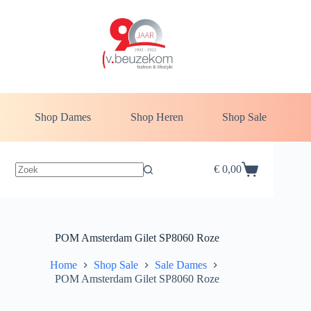
Ga
naar
de
inhoud
Shop Dames
Shop Heren
Shop Sale
€
0,00
Winkelwagen
POM Amsterdam Gilet SP8060 Roze
Home
Shop Sale
Sale Dames
POM Amsterdam Gilet SP8060 Roze