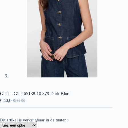
Geisha Gilet 65138-10 879 Dark Blue
€
40,00
€
79,99
Oorspronkelijke
Huidige
prijs
prijs
was:
is:
€ 79,99.
€ 40,00.
Dit artikel is verkrijgbaar in de maten: