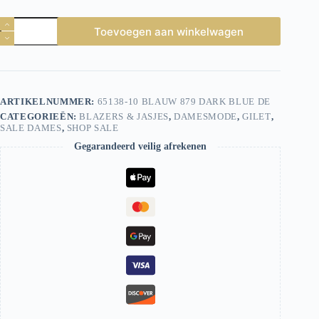
Geisha
Toevoegen aan winkelwagen
Gilet
65138-
10
879
Dark
Blue
ARTIKELNUMMER:
65138-10 BLAUW 879 DARK BLUE DE
aantal
CATEGORIEËN:
BLAZERS & JASJES
,
DAMESMODE
,
GILET
,
SALE DAMES
,
SHOP SALE
Gegarandeerd veilig afrekenen