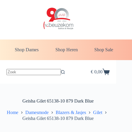
Ga
naar
de
inhoud
Shop Dames
Shop Heren
Shop Sale
€
0,00
Winkelwagen
Geisha Gilet 65138-10 879 Dark Blue
Home
Damesmode
Blazers & Jasjes
Gilet
Geisha Gilet 65138-10 879 Dark Blue