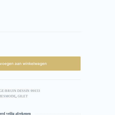
voegen aan winkelwagen
IGE/BRUIN DESSIN 99033
MESMODE
,
GILET
rd veilig afrekenen