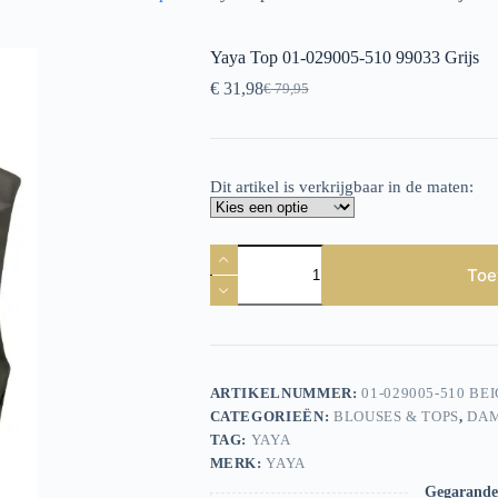
Yaya Top 01-029005-510 99033 Grijs
€
31,98
€
79,95
Oorspronkelijke
Huidige
prijs
prijs
was:
is:
€ 79,95.
€ 31,98.
Dit artikel is verkrijgbaar in de maten:
Yaya
Top
Toe
01-
029005-
510
99033
Grijs
aantal
ARTIKELNUMMER:
01-029005-510 BE
CATEGORIEËN:
BLOUSES & TOPS
,
DA
TAG:
YAYA
MERK:
YAYA
Gegarandee