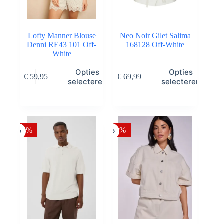
Lofty Manner Blouse
Neo Noir Gilet Salima
Denni RE43 101 Off-
168128 Off-White
White
Dit
Dit
Opties
Opties
€
59,95
€
69,99
product
product
selecteren
selecteren
heeft
heeft
meerdere
meerdere
variaties.
variaties.
Deze
Deze
optie
optie
-50%
-50%
kan
kan
gekozen
gekozen
worden
worden
op
op
de
de
productpagina
productpagina