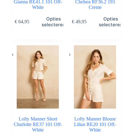
Gianna RE41.1 101 Off-
Chelsea RF36.2 193
White
Creme
Dit
Dit
Opties
Opties
€
64,95
€
49,95
product
product
selecteren
selecteren
heeft
heeft
meerdere
meerdere
variaties.
variaties.
Deze
Deze
optie
optie
kan
kan
gekozen
gekozen
worden
worden
op
op
de
de
productpagina
productpagina
Lofty Manner Short
Lofty Manner Blouse
Charlotte RE37 101 Off-
Lilian RE20 101 Off-
White
White