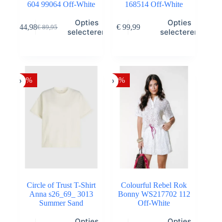
604 99064 Off-White
168514 Off-White
Dit
Dit
Opties
Opties
€
44,98
€
99,99
€
89,95
product
product
Oorspronkelijke
Huidige
selecteren
selecteren
heeft
heeft
prijs
prijs
meerdere
meerdere
was:
is:
variaties.
variaties.
€ 89,95.
€ 44,98.
Deze
Deze
optie
optie
-50%
-50%
kan
kan
gekozen
gekozen
worden
worden
op
op
de
de
productpagina
productpagina
Circle of Trust T-Shirt
Colourful Rebel Rok
Anna s26_69_ 3013
Bonny WS217702 112
Summer Sand
Off-White
Dit
Dit
Opties
Opties