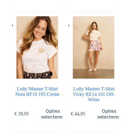
prijs
prijs
meerdere
meerdere
was:
is:
variaties.
variaties.
€ 69,95.
€ 34,98.
Deze
Deze
optie
optie
kan
kan
gekozen
gekozen
worden
worden
op
op
de
de
productpagina
productpagina
Lofty Manner T-Shirt
Lofty Manner T-Shirt
Nora RF10 193 Creme
Vicky RE14 101 Off-
White
Dit
Dit
Opties
Opties
€
39,95
€
44,95
product
product
selecteren
selecteren
heeft
heeft
meerdere
meerdere
variaties.
variaties.