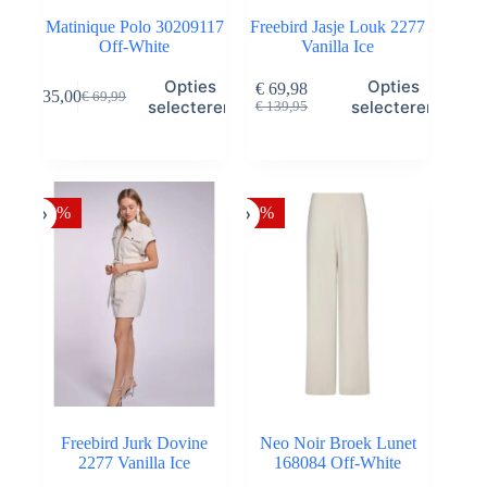
Matinique Polo 30209117
Freebird Jasje Louk 2277
Off-White
Vanilla Ice
Dit
Dit
Opties
Opties
€
69,98
€
35,00
€
69,99
product
product
Oorspronkelijke
Huidige
Oorspronkelijke
Huidige
selecteren
selecteren
€
139,95
heeft
heeft
prijs
prijs
prijs
prijs
meerdere
meerdere
was:
is:
was:
is:
variaties.
variaties.
€ 69,99.
€ 35,00.
€ 139,95.
€ 69,98.
Deze
Deze
optie
optie
-50%
-30%
kan
kan
gekozen
gekozen
worden
worden
op
op
de
de
productpagina
productpagina
Freebird Jurk Dovine
Neo Noir Broek Lunet
2277 Vanilla Ice
168084 Off-White