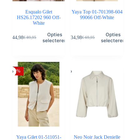
Esqualo Gilet
Yaya Top 01-701398-604
HS26.17202 960 Off-
99066 Off-White
White
Dit
Dit
Opties
Opties
€
44,98
€
34,98
€
89,95
€
69,95
product
product
Oorspronkelijke
Huidige
Oorspronkelijke
Huidige
selecteren
selecteren
heeft
heeft
prijs
prijs
prijs
prijs
meerdere
meerdere
was:
is:
was:
is:
variaties.
variaties.
€ 89,95.
€ 44,98.
€ 69,95.
€ 34,98.
Deze
Deze
optie
optie
-50%
kan
kan
gekozen
gekozen
worden
worden
op
op
de
de
productpagina
productpagina
Yaya Gilet 01-511051-
Neo Noir Jack Denielle