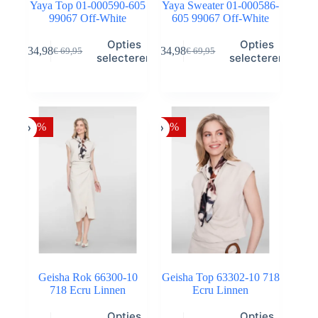
Yaya Top 01-000590-605
Yaya Sweater 01-000586-
99067 Off-White
605 99067 Off-White
Dit
Dit
Opties
Opties
€
34,98
€
34,98
€
69,95
€
69,95
product
product
Oorspronkelijke
Huidige
Oorspronkelijke
Huidige
selecteren
selecteren
heeft
heeft
prijs
prijs
prijs
prijs
meerdere
meerdere
was:
is:
was:
is:
variaties.
variaties.
€ 69,95.
€ 34,98.
€ 69,95.
€ 34,98.
Deze
Deze
optie
optie
-50%
-50%
kan
kan
gekozen
gekozen
worden
worden
op
op
de
de
productpagina
productpagina
Geisha Rok 66300-10
Geisha Top 63302-10 718
718 Ecru Linnen
Ecru Linnen
Dit
Dit
Opties
Opties