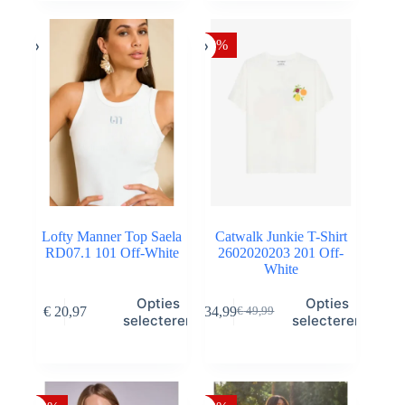
variaties.
variaties.
Deze
Deze
optie
optie
-30%
kan
kan
gekozen
gekozen
worden
worden
op
op
de
de
productpagina
productpagina
Lofty Manner Top Saela
Catwalk Junkie T-Shirt
RD07.1 101 Off-White
2602020203 201 Off-
White
Dit
Dit
Opties
Opties
€
20,97
€
34,99
€
49,99
product
product
Oorspronkelijke
Huidige
selecteren
selecteren
heeft
heeft
prijs
prijs
meerdere
meerdere
was:
is:
variaties.
variaties.
€ 49,99.
€ 34,99.
Deze
Deze
optie
optie