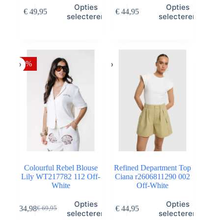
Dit
Dit
Opties
Opties
€
49,95
€
44,95
product
product
selecteren
selecteren
heeft
heeft
meerdere
meerdere
variaties.
variaties.
Deze
Deze
optie
optie
-50%
kan
kan
gekozen
gekozen
worden
worden
op
op
de
de
productpagina
productpagina
Colourful Rebel Blouse
Refined Department Top
Lily WT217782 112 Off-
Ciana r2606811290 002
White
Off-White
Dit
Dit
Opties
Opties
€
34,98
€
44,95
€
69,95
product
product
Oorspronkelijke
Huidige
selecteren
selecteren
heeft
heeft