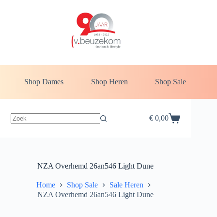
Ga
naar
de
inhoud
Shop Dames
Shop Heren
Shop Sale
€
0,00
Winkelwagen
NZA Overhemd 26an546 Light Dune
Home
Shop Sale
Sale Heren
NZA Overhemd 26an546 Light Dune