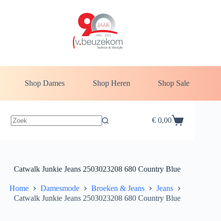
Ga
naar
de
inhoud
Shop Dames
Shop Heren
Shop Sale
€
0,00
Winkelwagen
Catwalk Junkie Jeans 2503023208 680 Country Blue
Home
Damesmode
Broeken & Jeans
Jeans
Catwalk Junkie Jeans 2503023208 680 Country Blue