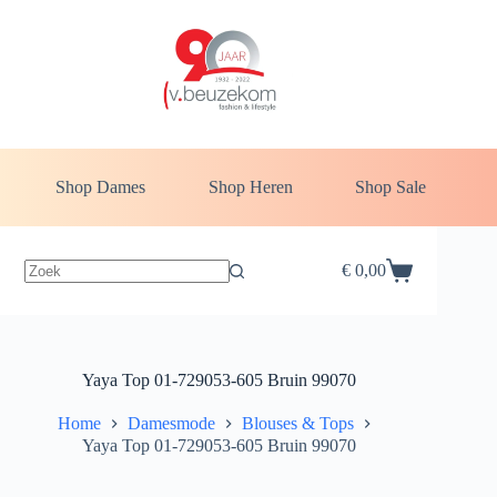
Ga
naar
de
inhoud
Shop Dames
Shop Heren
Shop Sale
€
0,00
Winkelwagen
Yaya Top 01-729053-605 Bruin 99070
Home
Damesmode
Blouses & Tops
Yaya Top 01-729053-605 Bruin 99070