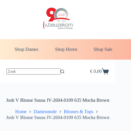
Ga
naar
de
inhoud
Shop Dames
Shop Heren
Shop Sale
€
0,00
Winkelwagen
Josh V Blouse Suusa JV-2604-0109 635 Mocha Brown
Home
Damesmode
Blouses & Tops
Josh V Blouse Suusa JV-2604-0109 635 Mocha Brown