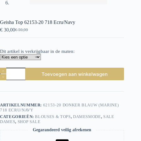
Geisha Top 62153-20 718 Ecru/Navy
€
30,00
€
59,99
Oorspronkelijke
Huidige
prijs
prijs
was:
is:
€ 59,99.
€ 30,00.
Dit artikel is verkrijgbaar in de maten:
Geisha
Toevoegen aan winkelwagen
Top
62153-
20
718
Ecru/Navy
aantal
ARTIKELNUMMER:
62153-20 DONKER BLAUW (MARINE)
718 ECRU/NAVY
CATEGORIEËN:
BLOUSES & TOPS
,
DAMESMODE
,
SALE
DAMES
,
SHOP SALE
Gegarandeerd veilig afrekenen