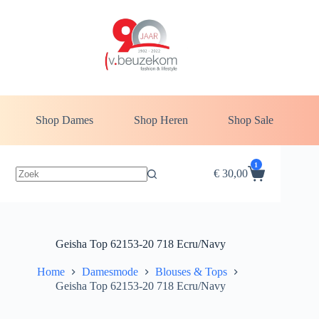
Ga
naar
de
inhoud
Shop Dames
Shop Heren
Shop Sale
1
€
30,00
Winkelwagen
Geisha Top 62153-20 718 Ecru/Navy
Home
Damesmode
Blouses & Tops
Geisha Top 62153-20 718 Ecru/Navy