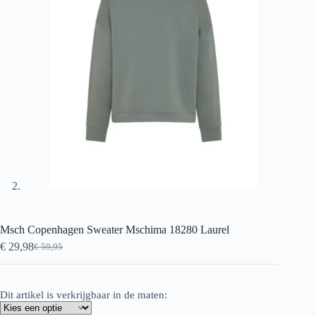
Msch Copenhagen Sweater Mschima 18280 Laurel
€
29,98
€
59,95
Oorspronkelijke
Huidige
prijs
prijs
was:
is:
€ 59,95.
€ 29,98.
Dit artikel is verkrijgbaar in de maten: