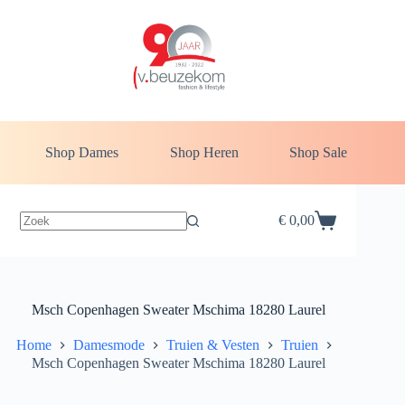
Ga
naar
de
inhoud
Shop Dames
Shop Heren
Shop Sale
€
0,00
Winkelwagen
Msch Copenhagen Sweater Mschima 18280 Laurel
Home
Damesmode
Truien & Vesten
Truien
Msch Copenhagen Sweater Mschima 18280 Laurel