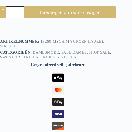
Msch
Toevoegen aan winkelwagen
Copenhagen
Sweater
Mschima
18280
Laurel
aantal
ARTIKELNUMMER:
18280 MSCHIMA GROEN LAUREL
WREATH
CATEGORIEËN:
DAMESMODE
,
SALE DAMES
,
SHOP SALE
,
SWEATERS
,
TRUIEN
,
TRUIEN & VESTEN
Gegarandeerd veilig afrekenen