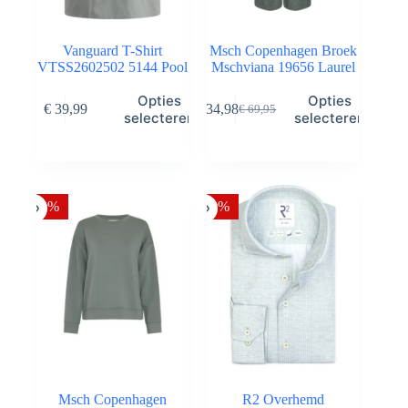
Vanguard T-Shirt
Msch Copenhagen Broek
VTSS2602502 5144 Pool
Mschviana 19656 Laurel
Dit
Dit
Opties
Opties
€
39,99
€
34,98
€
69,95
product
product
Oorspronkelijke
Huidige
selecteren
selecteren
heeft
heeft
prijs
prijs
meerdere
meerdere
was:
is:
variaties.
variaties.
€ 69,95.
€ 34,98.
Deze
Deze
optie
optie
-50%
-30%
kan
kan
gekozen
gekozen
worden
worden
op
op
de
de
productpagina
productpagina
Msch Copenhagen
R2 Overhemd