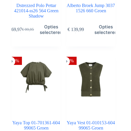
Dstrezzed Polo Pettar
Alberto Broek Jump 3037
421014-ss26 564 Green
1526 660 Groen
Shadow
Dit
Dit
Opties
Opties
€
69,97
€
139,99
€
99,95
product
product
Oorspronkelijke
Huidige
selecteren
selecteren
heeft
heeft
prijs
prijs
meerdere
meerdere
was:
is:
variaties.
variaties.
€ 99,95.
€ 69,97.
Deze
Deze
optie
optie
-50%
-50%
kan
kan
gekozen
gekozen
worden
worden
op
op
de
de
productpagina
productpagina
Yaya Top 01-701361-604
Yaya Vest 01-010153-604
99065 Groen
99065 Groen