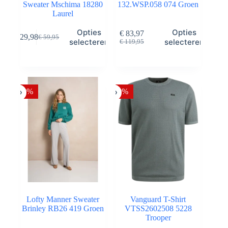
Sweater Mschima 18280
132.WSP.058 074 Groen
Laurel
Dit
Dit
Opties
Opties
€
83,97
€
29,98
€
59,95
product
product
Oorspronkelijke
Huidige
Oorspronkelijke
Huidige
selecteren
selecteren
€
119,95
heeft
heeft
prijs
prijs
prijs
prijs
meerdere
meerdere
was:
is:
was:
is:
variaties.
variaties.
€ 59,95.
€ 29,98.
€ 119,95.
€ 83,97.
Deze
Deze
optie
optie
-50%
-30%
kan
kan
gekozen
gekozen
worden
worden
op
op
de
de
productpagina
productpagina
Lofty Manner Sweater
Vanguard T-Shirt
Brinley RB26 419 Groen
VTSS2602508 5228
Trooper