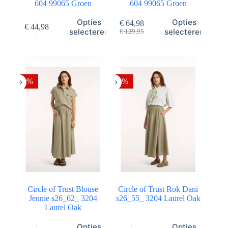
604 99065 Groen
604 99065 Groen
Dit
Dit
Opties
Opties
€
64,98
€
44,98
product
product
Oorspronkelijke
Huidige
selecteren
selecteren
€
129,95
heeft
heeft
prijs
prijs
meerdere
meerdere
was:
is:
variaties.
variaties.
€ 129,95.
€ 64,98.
Deze
Deze
optie
optie
-50%
-50%
kan
kan
gekozen
gekozen
worden
worden
op
op
de
de
productpagina
productpagina
Circle of Trust Blouse
Circle of Trust Rok Dani
Jennie s26_62_ 3204
s26_55_ 3204 Laurel Oak
Laurel Oak
Dit
Dit
Opties
Opties