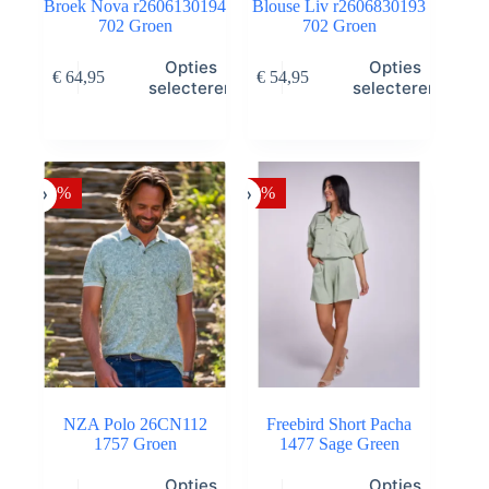
Broek Nova r2606130194
Blouse Liv r2606830193
702 Groen
702 Groen
Dit
Dit
Opties
Opties
€
64,95
€
54,95
product
product
selecteren
selecteren
heeft
heeft
meerdere
meerdere
variaties.
variaties.
Deze
Deze
optie
optie
-30%
-50%
kan
kan
gekozen
gekozen
worden
worden
op
op
de
de
productpagina
productpagina
NZA Polo 26CN112
Freebird Short Pacha
1757 Groen
1477 Sage Green
Dit
Dit
Opties
Opties