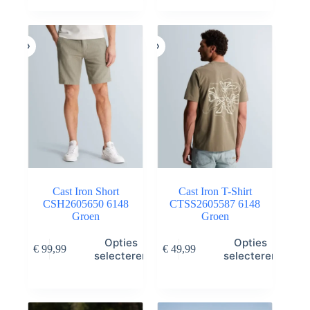
was:
is:
was:
is:
variaties.
variaties.
€ 109,95.
€ 54,98.
€ 79,99.
€ 55,99.
Deze
Deze
optie
optie
kan
kan
gekozen
gekozen
worden
worden
op
op
de
de
productpagina
productpagina
Cast Iron Short
Cast Iron T-Shirt
CSH2605650 6148
CTSS2605587 6148
Groen
Groen
Dit
Dit
Opties
Opties
€
99,99
€
49,99
product
product
selecteren
selecteren
heeft
heeft
meerdere
meerdere
variaties.
variaties.
Deze
Deze