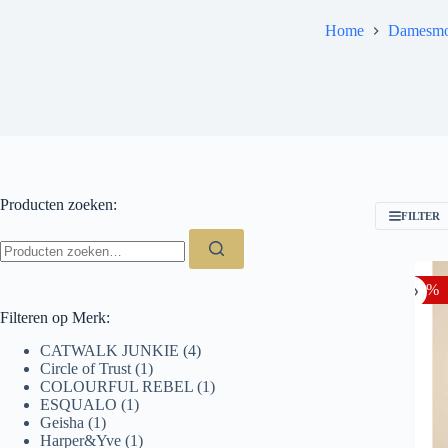
Home
Damesm
Producten zoeken:
FILTER
Zoeken
naar:
-20%
Filteren op Merk:
CATWALK JUNKIE
(4)
Circle of Trust
(1)
COLOURFUL REBEL
(1)
ESQUALO
(1)
Geisha
(1)
Harper&Yve
(1)