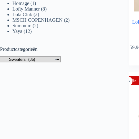
Homage
(1)
Lofty Manner
(8)
Lola Club
(2)
MSCH COPENHAGEN
(2)
Lol
Summum
(2)
Yaya
(12)
Dit
€
59,9
product
Productcategorieën
heeft
meerde
variatie
Deze
optie
-50%
kan
gekoze
worden
op
de
product