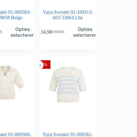
ater 01-000583-
Yaya Sweater 01-109113-
9058 Beige
603 33804 Lila
Dit
Opties
Opties
€
34,98
5
€
69,95
product
ronkelijke
ge
Oorspronkelijke
Huidige
selecteren
selecteren
heeft
prijs
prijs
meerdere
was:
is:
variaties.
5.
8.
€ 69,95.
€ 34,98.
Deze
optie
-50%
kan
gekozen
worden
op
de
a
productpagina
ater 01-000569-
Yaya Sweater 01-000561-