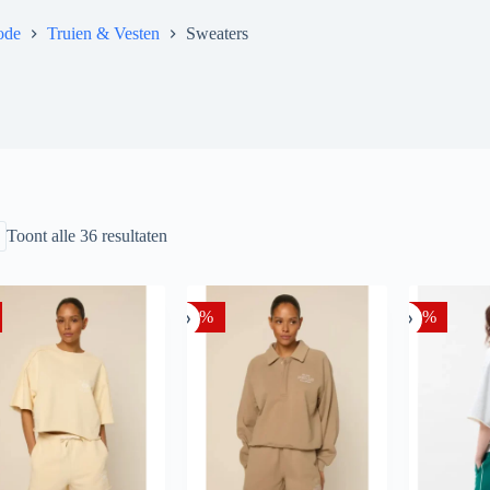
ode
Truien & Vesten
Sweaters
Gesorteerd
Toont alle 36 resultaten
op
nieuwste
-20%
-30%