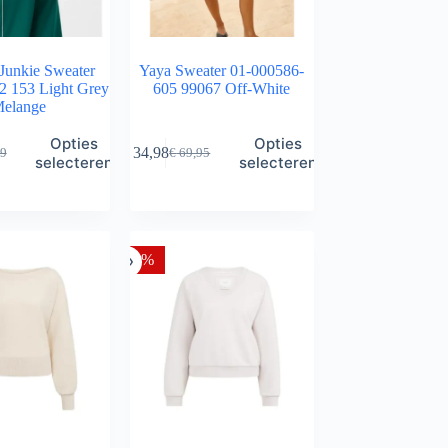
Junkie Sweater
Yaya Sweater 01-000586-
 153 Light Grey
605 99067 Off-White
elange
Dit
Opties
Opties
€
34,98
9
€
69,95
product
ronkelijke
ge
Oorspronkelijke
Huidige
selecteren
selecteren
heeft
prijs
prijs
meerdere
was:
is:
variaties.
9.
9.
€ 69,95.
€ 34,98.
Deze
optie
-50%
kan
gekozen
worden
op
de
a
productpagina