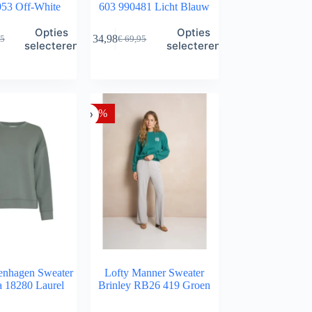
053 Off-White
603 990481 Licht Blauw
Dit
Opties
Opties
€
34,98
5
€
69,95
product
ronkelijke
ge
Oorspronkelijke
Huidige
selecteren
selecteren
heeft
prijs
prijs
meerdere
was:
is:
variaties.
5.
8.
€ 69,95.
€ 34,98.
Deze
optie
-50%
kan
gekozen
worden
op
de
a
productpagina
nhagen Sweater
Lofty Manner Sweater
 18280 Laurel
Brinley RB26 419 Groen