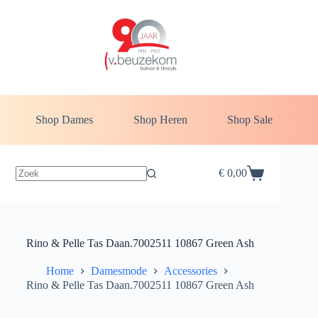
Ga
naar
de
inhoud
Shop Dames
Shop Heren
Shop Sale
€
0,00
Winkelwagen
Rino & Pelle Tas Daan.7002511 10867 Green Ash
Home
Damesmode
Accessories
Rino & Pelle Tas Daan.7002511 10867 Green Ash