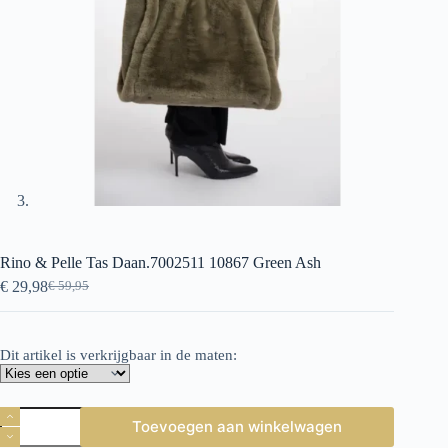
Rino & Pelle Tas Daan.7002511 10867 Green Ash
€
29,98
€
59,95
Oorspronkelijke
Huidige
prijs
prijs
was:
is:
€ 59,95.
€ 29,98.
Dit artikel is verkrijgbaar in de maten:
Rino
Toevoegen aan winkelwagen
&
Pelle