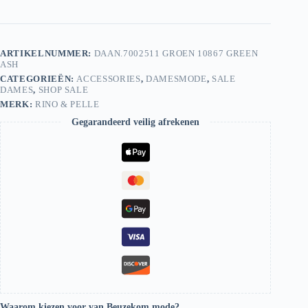
Tas
Daan.7002511
10867
Green
ARTIKELNUMMER:
DAAN.7002511 GROEN 10867 GREEN
Ash
ASH
aantal
CATEGORIEËN:
ACCESSORIES
,
DAMESMODE
,
SALE
DAMES
,
SHOP SALE
MERK:
RINO & PELLE
Gegarandeerd veilig afrekenen
Waarom kiezen voor van Beuzekom mode?