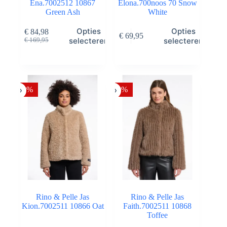
Ena.7002512 10867
Elona.700noos 70 Snow
Green Ash
White
Dit
Dit
Opties
Opties
€
84,98
€
69,95
product
product
Oorspronkelijke
Huidige
selecteren
selecteren
€
169,95
heeft
heeft
prijs
prijs
meerdere
meerdere
was:
is:
variaties.
variaties.
€ 169,95.
€ 84,98.
Deze
Deze
optie
optie
-50%
-50%
kan
kan
gekozen
gekozen
worden
worden
op
op
de
de
productpagina
productpagina
Rino & Pelle Jas
Rino & Pelle Jas
Kion.7002511 10866 Oat
Faith.7002511 10868
Toffee