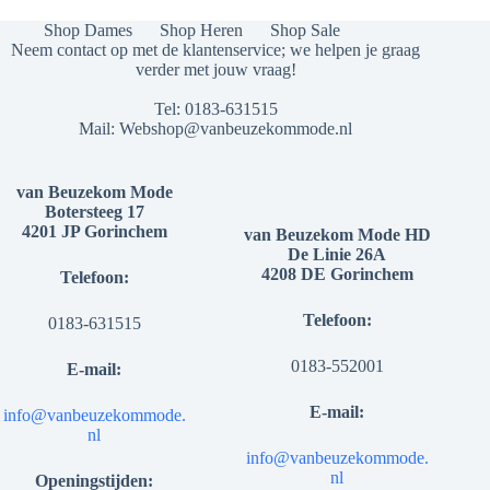
optie
kan
Shop Dames
Shop Heren
Shop Sale
gekozen
Neem contact op met de klantenservice; we helpen je graag
worden
verder met jouw vraag!
op
de
Tel:
0183-631515
productpagina
Mail:
Webshop@vanbeuzekommode.nl
van Beuzekom Mode
Botersteeg 17
4201 JP Gorinchem
van Beuzekom Mode HD
De Linie 26A
4208 DE Gorinchem
Telefoon:
Telefoon:
0183-631515
0183-552001
E-mail:
E-mail:
info@vanbeuzekommode.
nl
info@vanbeuzekommode.
nl
Openingstijden: