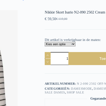
Nikkie Skort Isario N2-090 2502 Cream
€
59,50
€
119,00
Oorspronkelijke
Huidige
prijs
prijs
was:
is:
€ 119,00.
€ 59,50.
Dit artikel is verkrijgbaar in de maten:
Nikkie
Skort
Toe
Isario
N2-
090
2502
Cream
aantal
ARTIKELNUMMER:
N 2-090 2502 OFF
CATEGORIEËN:
DAMESMODE
,
DAMES
SALE DAMES
,
SHOP SALE
Gegarandee