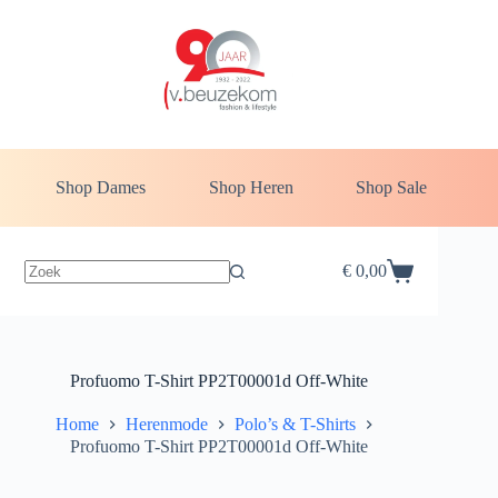
Ga
naar
de
inhoud
Shop Dames
Shop Heren
Shop Sale
€
0,00
Winkelwagen
Profuomo T-Shirt PP2T00001d Off-White
Home
Herenmode
Polo’s & T-Shirts
Profuomo T-Shirt PP2T00001d Off-White