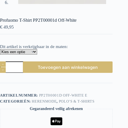
Profuomo T-Shirt PP2T00001d Off-White
€
49,95
Dit artikel is verkrijgbaar in de maten:
Profuomo
Toevoegen aan winkelwagen
T-
Shirt
PP2T00001d
Off-
White
aantal
ARTIKELNUMMER:
PP2T00001D OFF-WHITE E
CATEGORIEËN:
HERENMODE
,
POLO’S & T-SHIRTS
Gegarandeerd veilig afrekenen