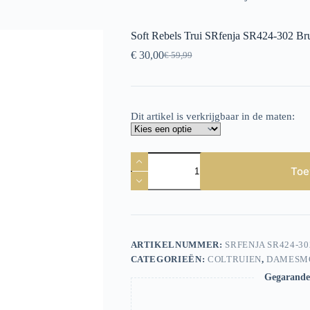
Soft Rebels Trui SRfenja SR424-302 Br
€
30,00
€
59,99
Oorspronkelijke
Huidige
prijs
prijs
was:
is:
€ 59,99.
€ 30,00.
Dit artikel is verkrijgbaar in de maten:
Soft
Rebels
Toe
Trui
SRfenja
SR424-
302
Bruin
aantal
ARTIKELNUMMER:
SRFENJA SR424-3
CATEGORIEËN:
COLTRUIEN
,
DAMESM
Gegarandee