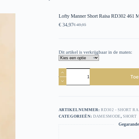
Lofty Manner Short Raisa RD302 461 M
€
34,97
€
49,95
Oorspronkelijke
Huidige
prijs
prijs
was:
is:
€ 49,95.
€ 34,97.
Dit artikel is verkrijgbaar in de maten:
Lofty
Manner
Toe
Short
Raisa
RD302
461
Mint
aantal
ARTIKELNUMMER:
RD302 - SHORT RA
CATEGORIEËN:
DAMESMODE
,
SHORT
Gegarandee