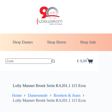
Ga
naar
de
inhoud
Shop Dames
Shop Heren
Shop Sale
€
0,00
Winkelwagen
Lofty Manner Broek Serin RA201.1 115 Ecru
Home
Damesmode
Broeken & Jeans
Lofty Manner Broek Serin RA201.1 115 Ecru