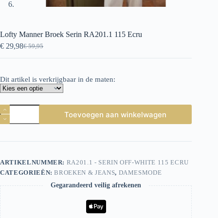
Lofty Manner Broek Serin RA201.1 115 Ecru
€
29,98
€
59,95
Oorspronkelijke
Huidige
prijs
prijs
was:
is:
€ 59,95.
€ 29,98.
Dit artikel is verkrijgbaar in de maten:
Lofty
Toevoegen aan winkelwagen
Manner
Broek
Serin
RA201.1
115
Ecru
ARTIKELNUMMER:
RA201.1 - SERIN OFF-WHITE 115 ECRU
aantal
CATEGORIEËN:
BROEKEN & JEANS
,
DAMESMODE
Gegarandeerd veilig afrekenen