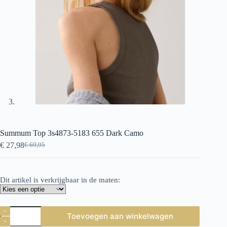
Summum Top 3s4873-5183 655 Dark Camo
€
27,98
€
69,95
Oorspronkelijke
Huidige
prijs
prijs
was:
is:
€ 69,95.
€ 27,98.
Dit artikel is verkrijgbaar in de maten:
Summum
Toevoegen aan winkelwagen
Top
3s4873-