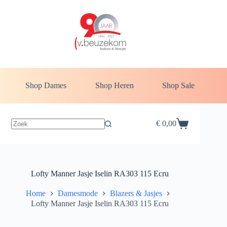
Ga
naar
de
inhoud
Shop Dames
Shop Heren
Shop Sale
€
0,00
Winkelwagen
Lofty Manner Jasje Iselin RA303 115 Ecru
Home
Damesmode
Blazers & Jasjes
Lofty Manner Jasje Iselin RA303 115 Ecru