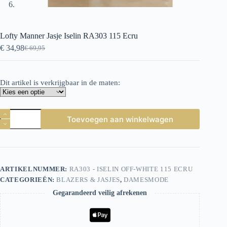
Lofty Manner Jasje Iselin RA303 115 Ecru
€
34,98
€
69,95
Oorspronkelijke
Huidige
prijs
prijs
was:
is:
€ 69,95.
€ 34,98.
Dit artikel is verkrijgbaar in de maten:
Lofty
Toevoegen aan winkelwagen
Manner
Jasje
Iselin
RA303
115
Ecru
ARTIKELNUMMER:
RA303 - ISELIN OFF-WHITE 115 ECRU
aantal
CATEGORIEËN:
BLAZERS & JASJES
,
DAMESMODE
Gegarandeerd veilig afrekenen