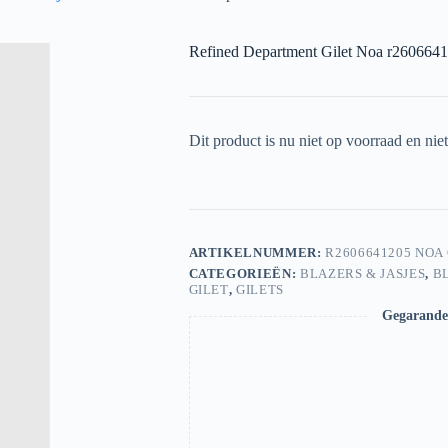
Refined Department Gilet Noa r260664
Dit product is nu niet op voorraad en nie
ARTIKELNUMMER:
R2606641205 NOA
CATEGORIEËN:
BLAZERS & JASJES
,
B
GILET
,
GILETS
Gegarandee