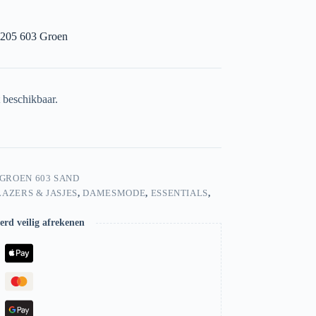
1205 603 Groen
t beschikbaar.
 GROEN 603 SAND
LAZERS & JASJES
,
DAMESMODE
,
ESSENTIALS
,
rd veilig afrekenen