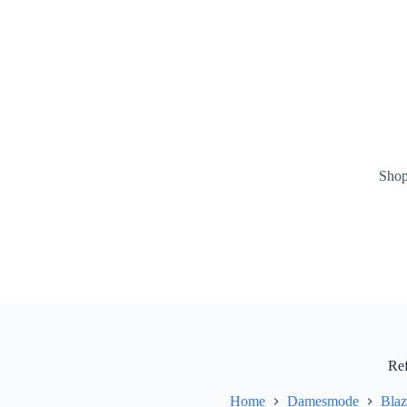
Ga
naar
de
inhoud
Sho
Re
Home
Damesmode
Blaz