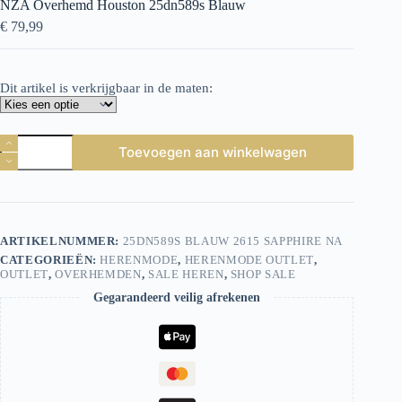
NZA Overhemd Houston 25dn589s Blauw
€
79,99
Dit artikel is verkrijgbaar in de maten:
NZA
Toevoegen aan winkelwagen
Overhemd
Houston
25dn589s
Blauw
aantal
ARTIKELNUMMER:
25DN589S BLAUW 2615 SAPPHIRE NA
CATEGORIEËN:
HERENMODE
,
HERENMODE OUTLET
,
OUTLET
,
OVERHEMDEN
,
SALE HEREN
,
SHOP SALE
Gegarandeerd veilig afrekenen