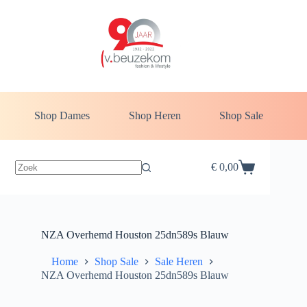
Ga
naar
de
inhoud
Shop Dames
Shop Heren
Shop Sale
€
0,00
Winkelwagen
NZA Overhemd Houston 25dn589s Blauw
Home
Shop Sale
Sale Heren
NZA Overhemd Houston 25dn589s Blauw