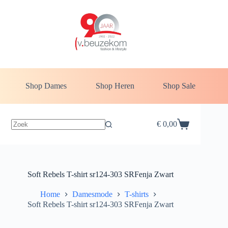
Ga
naar
de
inhoud
Shop Dames
Shop Heren
Shop Sale
€
0,00
Winkelwagen
Soft Rebels T-shirt sr124-303 SRFenja Zwart
Home
Damesmode
T-shirts
Soft Rebels T-shirt sr124-303 SRFenja Zwart