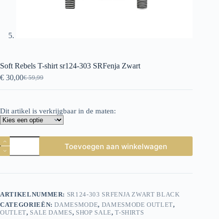
Soft Rebels T-shirt sr124-303 SRFenja Zwart
€
30,00
€
59,99
Oorspronkelijke
Huidige
prijs
prijs
was:
is:
€ 59,99.
€ 30,00.
Dit artikel is verkrijgbaar in de maten:
Soft
Toevoegen aan winkelwagen
Rebels
T-
shirt
sr124-
303
SRFenja
ARTIKELNUMMER:
SR124-303 SRFENJA ZWART BLACK
Zwart
CATEGORIEËN:
DAMESMODE
,
DAMESMODE OUTLET
,
aantal
OUTLET
,
SALE DAMES
,
SHOP SALE
,
T-SHIRTS