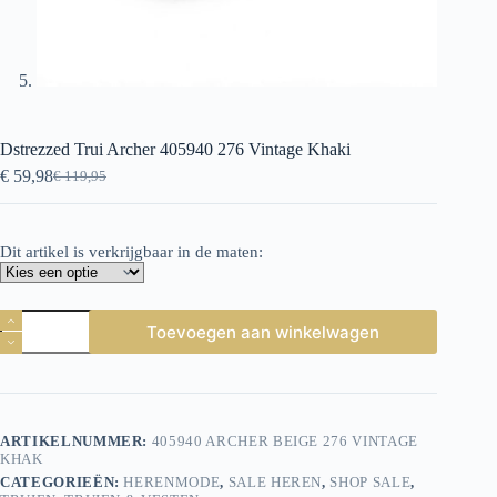
Dstrezzed Trui Archer 405940 276 Vintage Khaki
€
59,98
€
119,95
Oorspronkelijke
Huidige
prijs
prijs
was:
is:
€ 119,95.
€ 59,98.
Dit artikel is verkrijgbaar in de maten:
Dstrezzed
Toevoegen aan winkelwagen
Trui
Archer
405940
276
Vintage
Khaki
ARTIKELNUMMER:
405940 ARCHER BEIGE 276 VINTAGE
aantal
KHAK
CATEGORIEËN:
HERENMODE
,
SALE HEREN
,
SHOP SALE
,