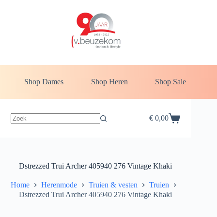
Ga
naar
de
inhoud
Shop Dames
Shop Heren
Shop Sale
€
0,00
Winkelwagen
Dstrezzed Trui Archer 405940 276 Vintage Khaki
Home
Herenmode
Truien & vesten
Truien
Dstrezzed Trui Archer 405940 276 Vintage Khaki