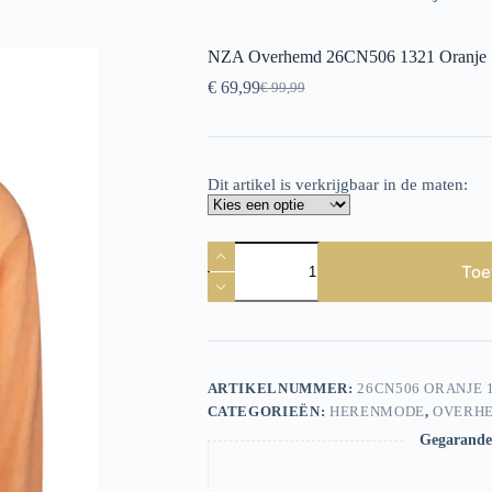
NZA Overhemd 26CN506 1321 Oranje
€
69,99
€
99,99
Oorspronkelijke
Huidige
prijs
prijs
was:
is:
€ 99,99.
€ 69,99.
Dit artikel is verkrijgbaar in de maten:
NZA
Overhemd
Toe
26CN506
1321
Oranje
aantal
ARTIKELNUMMER:
26CN506 ORANJE 
CATEGORIEËN:
HERENMODE
,
OVERH
Gegarandee