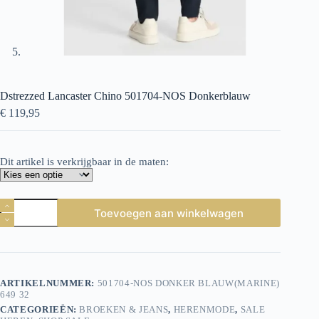
Dstrezzed Lancaster Chino 501704-NOS Donkerblauw
€
119,95
Dit artikel is verkrijgbaar in de maten:
Dstrezzed
Toevoegen aan winkelwagen
Lancaster
Chino
501704-
NOS
Donkerblauw
aantal
ARTIKELNUMMER:
501704-NOS DONKER BLAUW(MARINE)
649 32
CATEGORIEËN:
BROEKEN & JEANS
,
HERENMODE
,
SALE