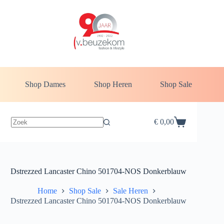
Ga
naar
de
inhoud
Shop Dames
Shop Heren
Shop Sale
€
0,00
Winkelwagen
Dstrezzed Lancaster Chino 501704-NOS Donkerblauw
Home
Shop Sale
Sale Heren
Dstrezzed Lancaster Chino 501704-NOS Donkerblauw