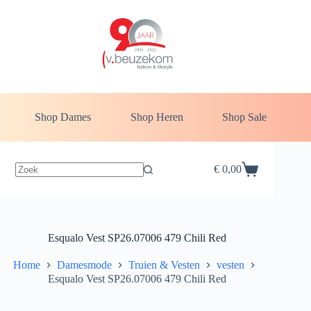
Ga
naar
de
inhoud
Shop Dames
Shop Heren
Shop Sale
€
0,00
Winkelwagen
Esqualo Vest SP26.07006 479 Chili Red
Home
Damesmode
Truien & Vesten
vesten
Esqualo Vest SP26.07006 479 Chili Red