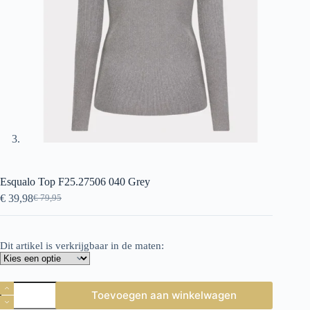
Esqualo Top F25.27506 040 Grey
€
39,98
€
79,95
Oorspronkelijke
Huidige
prijs
prijs
was:
is:
€ 79,95.
€ 39,98.
Dit artikel is verkrijgbaar in de maten:
Esqualo
Toevoegen aan winkelwagen
Top
F25.27506