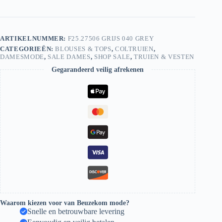
040
Grey
aantal
ARTIKELNUMMER:
F25.27506 GRIJS 040 GREY
CATEGORIEËN:
BLOUSES & TOPS
,
COLTRUIEN
,
DAMESMODE
,
SALE DAMES
,
SHOP SALE
,
TRUIEN & VESTEN
Gegarandeerd veilig afrekenen
Waarom kiezen voor van Beuzekom mode?
Snelle en betrouwbare levering