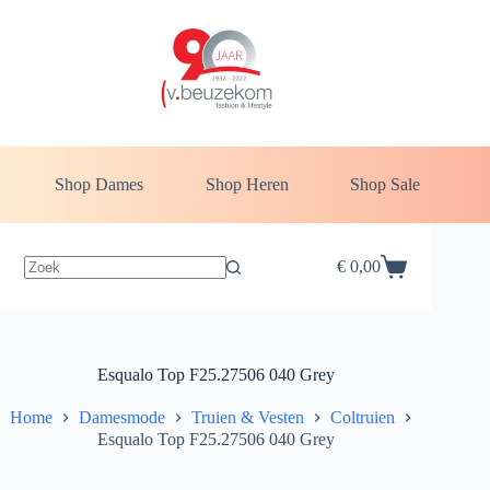
Ga
naar
de
inhoud
Shop Dames
Shop Heren
Shop Sale
€
0,00
Winkelwagen
Esqualo Top F25.27506 040 Grey
Home
Damesmode
Truien & Vesten
Coltruien
Esqualo Top F25.27506 040 Grey