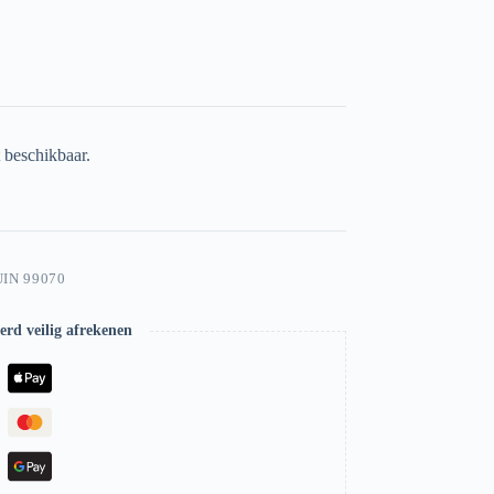
t beschikbaar.
UIN 99070
rd veilig afrekenen