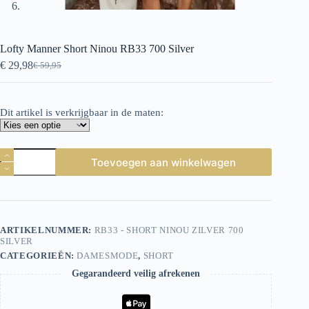
Lofty Manner Short Ninou RB33 700 Silver
€
29,98
€
59,95
Oorspronkelijke
Huidige
prijs
prijs
was:
is:
€ 59,95.
€ 29,98.
Dit artikel is verkrijgbaar in de maten:
Lofty
Toevoegen aan winkelwagen
Manner
Short
Ninou
RB33
700
Silver
ARTIKELNUMMER:
RB33 - SHORT NINOU ZILVER 700
aantal
SILVER
CATEGORIEËN:
DAMESMODE
,
SHORT
Gegarandeerd veilig afrekenen