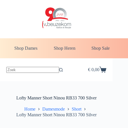
Ga
naar
de
inhoud
Shop Dames
Shop Heren
Shop Sale
€
0,00
Winkelwagen
Lofty Manner Short Ninou RB33 700 Silver
Home
Damesmode
Short
Lofty Manner Short Ninou RB33 700 Silver