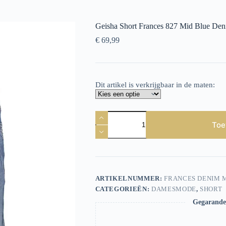
Geisha Short Frances 827 Mid Blue De
€
69,99
Dit artikel is verkrijgbaar in de maten:
Geisha
Short
Toe
Frances
827
Mid
Blue
Denim
aantal
ARTIKELNUMMER:
FRANCES DENIM 
CATEGORIEËN:
DAMESMODE
,
SHORT
Gegarandee