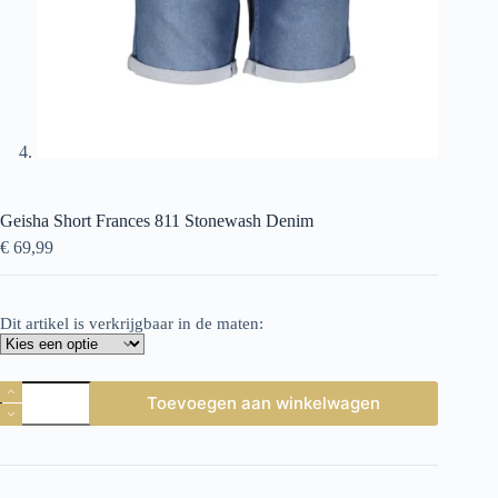
Geisha Short Frances 811 Stonewash Denim
€
69,99
Dit artikel is verkrijgbaar in de maten:
Geisha
Toevoegen aan winkelwagen
Short
Frances
811
Stonewash
Denim