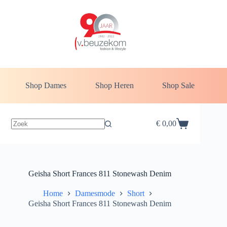
Ga
naar
de
inhoud
Shop Dames
Shop Heren
Shop Sale
€
0,00
Winkelwagen
Geisha Short Frances 811 Stonewash Denim
Home
Damesmode
Short
Geisha Short Frances 811 Stonewash Denim