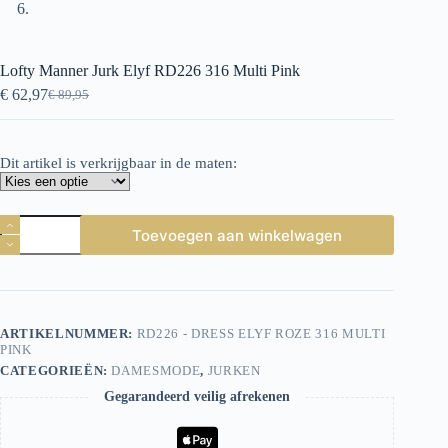
Lofty Manner Jurk Elyf RD226 316 Multi Pink
€
62,97
€
89,95
Oorspronkelijke
Huidige
prijs
prijs
was:
is:
€ 89,95.
€ 62,97.
Dit artikel is verkrijgbaar in de maten:
Lofty
Toevoegen aan winkelwagen
Manner
Jurk
Elyf
RD226
316
Multi
ARTIKELNUMMER:
RD226 - DRESS ELYF ROZE 316 MULTI
Pink
PINK
aantal
CATEGORIEËN:
DAMESMODE
,
JURKEN
Gegarandeerd veilig afrekenen