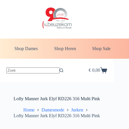
Ga
naar
de
inhoud
Shop Dames
Shop Heren
Shop Sale
€
0,00
Winkelwagen
Lofty Manner Jurk Elyf RD226 316 Multi Pink
Home
Damesmode
Jurken
Lofty Manner Jurk Elyf RD226 316 Multi Pink