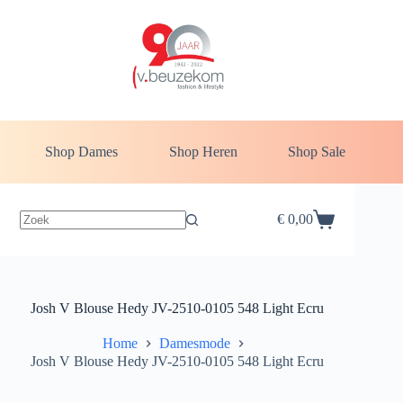
Ga
naar
de
inhoud
Shop Dames
Shop Heren
Shop Sale
€
0,00
Winkelwagen
Josh V Blouse Hedy JV-2510-0105 548 Light Ecru
Home
Damesmode
Josh V Blouse Hedy JV-2510-0105 548 Light Ecru