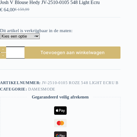
Josh V Blouse Hedy JV-2510-0105 548 Light Ecru
€
64,00
€
159,99
Oorspronkelijke
Huidige
prijs
prijs
was:
is:
€ 159,99.
€ 64,00.
Dit artikel is verkrijgbaar in de maten:
Josh
Toevoegen aan winkelwagen
V
Blouse
Hedy
JV-
2510-
0105
ARTIKELNUMMER:
JV-2510-0105 ROZE 548 LIGHT ECRU B
548
CATEGORIE:
DAMESMODE
Light
Ecru
Gegarandeerd veilig afrekenen
aantal