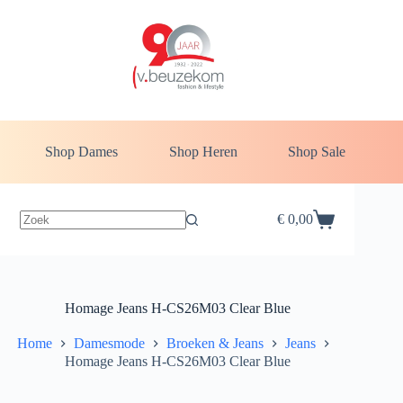
Ga
naar
de
inhoud
Shop Dames
Shop Heren
Shop Sale
€
0,00
Winkelwagen
Homage Jeans H-CS26M03 Clear Blue
Home
Damesmode
Broeken & Jeans
Jeans
Homage Jeans H-CS26M03 Clear Blue