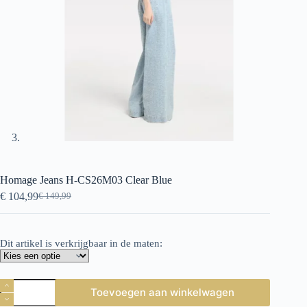
Homage Jeans H-CS26M03 Clear Blue
€
104,99
€
149,99
Oorspronkelijke
Huidige
prijs
prijs
was:
is:
€ 149,99.
€ 104,99.
Dit artikel is verkrijgbaar in de maten:
Homage
Toevoegen aan winkelwagen
Jeans
H-