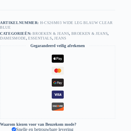
CS26M03
Clear
Blue
aantal
ARTIKELNUMMER:
H-CS26M03 WIDE LEG BLAUW CLEAR
BLUE
CATEGORIEËN:
BROEKEN & JEANS
,
BROEKEN & JEANS
,
DAMESMODE
,
ESSENTIALS
,
JEANS
Gegarandeerd veilig afrekenen
Waarom kiezen voor van Beuzekom mode?
Snelle en betrouwbare levering