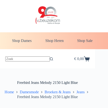
Ga
naar
de
inhoud
Shop Dames
Shop Heren
Shop Sale
€
0,00
Winkelwagen
Freebird Jeans Melody 2150 Light Blue
Home
Damesmode
Broeken & Jeans
Jeans
Freebird Jeans Melody 2150 Light Blue