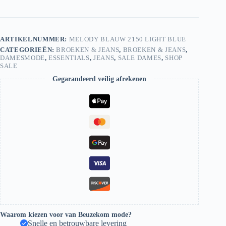
2150
Light
Blue
aantal
ARTIKELNUMMER:
MELODY BLAUW 2150 LIGHT BLUE
CATEGORIEËN:
BROEKEN & JEANS
,
BROEKEN & JEANS
,
DAMESMODE
,
ESSENTIALS
,
JEANS
,
SALE DAMES
,
SHOP
SALE
Gegarandeerd veilig afrekenen
Waarom kiezen voor van Beuzekom mode?
Snelle en betrouwbare levering