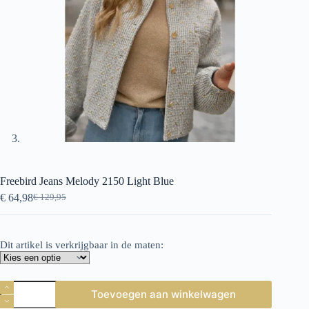
Freebird Jeans Melody 2150 Light Blue
€
64,98
€
129,95
Oorspronkelijke
Huidige
prijs
prijs
was:
is:
€ 129,95.
€ 64,98.
Dit artikel is verkrijgbaar in de maten:
Freebird
Toevoegen aan winkelwagen
Jeans
Melody