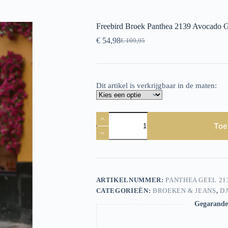
Freebird Broek Panthea 2139 Avocado 
€
54,98
€
109,95
Oorspronkelijke
Huidige
prijs
prijs
was:
is:
€ 109,95.
€ 54,98.
Dit artikel is verkrijgbaar in de maten:
Freebird
Broek
Toe
Panthea
2139
Avocado
Green
aantal
ARTIKELNUMMER:
PANTHEA GEEL 21
CATEGORIEËN:
BROEKEN & JEANS
,
D
Gegarandee