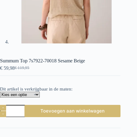
Summum Top 7s7922-70018 Sesame Beige
€
59,98
€
119,95
Oorspronkelijke
Huidige
prijs
prijs
was:
is:
€ 119,95.
€ 59,98.
Dit artikel is verkrijgbaar in de maten:
Summum
Toevoegen aan winkelwagen
Top
7s7922-
70018
Sesame
Beige