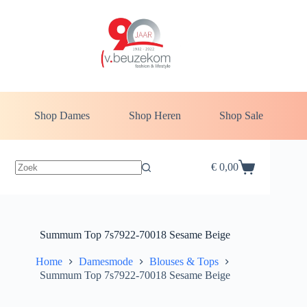
Ga
naar
de
inhoud
Shop Dames
Shop Heren
Shop Sale
€
0,00
Winkelwagen
Summum Top 7s7922-70018 Sesame Beige
Home
Damesmode
Blouses & Tops
Summum Top 7s7922-70018 Sesame Beige