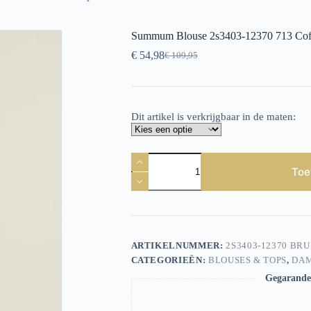
Summum Blouse 2s3403-12370 713 Cof
€
54,98
€
109,95
Oorspronkelijke
Huidige
prijs
prijs
was:
is:
€ 109,95.
€ 54,98.
Dit artikel is verkrijgbaar in de maten:
Summum
Blouse
Toe
2s3403-
12370
713
Coffee
aantal
ARTIKELNUMMER:
2S3403-12370 BRU
CATEGORIEËN:
BLOUSES & TOPS
,
DA
Gegarandee