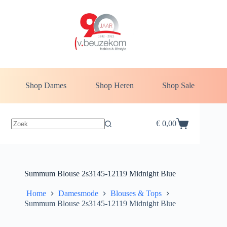
Ga
naar
de
inhoud
Shop Dames
Shop Heren
Shop Sale
€
0,00
Winkelwagen
Summum Blouse 2s3145-12119 Midnight Blue
Home
Damesmode
Blouses & Tops
Summum Blouse 2s3145-12119 Midnight Blue